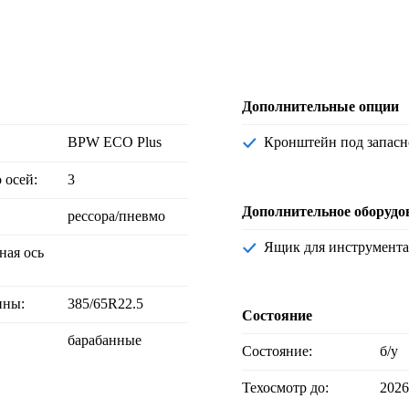
Дополнительные опции
BPW ECO Plus
Кронштейн под запасн
о осей:
3
Дополнительное оборудо
рессора/пневмо
Ящик для инструмента
ная ось
ины:
385/65R22.5
Состояние
барабанные
Состояние:
б/у
Техосмотр до:
2026