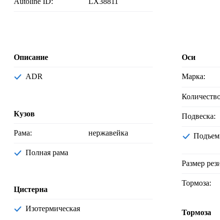
Autoline ID:
LX38811
Описание
Оси
ADR
Марка:
Количеств
Кузов
Подвеска:
Рама:
нержавейка
Подъем
Полная рама
Размер рез
Тормоза:
Цистерна
Изотермическая
Тормоза