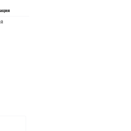
ация
ий